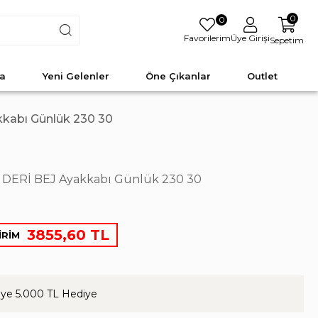
0
0
Favorilerim
Üye Girişi
Sepetim
a
Yeni Gelenler
Öne Çıkanlar
Outlet
kabı Günlük 230 30
DERİ BEJ Ayakkabı Günlük 230 30
3855,60 TL
İRİM
ye 5.000 TL Hediye