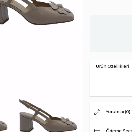
Ürün Malzemesi
İç Astar
Taban Malzemesi
Menşei
Topuk Yüksekliği
Yorumlar
(0)
Ödeme Seçe