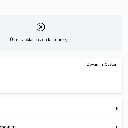
Ürün stoklarımızda kalmamıştır.
HAKİKİ DERİ
HAKİKİ DERİ
KÖSELE
TÜRKİYE
7 CM
nekleri