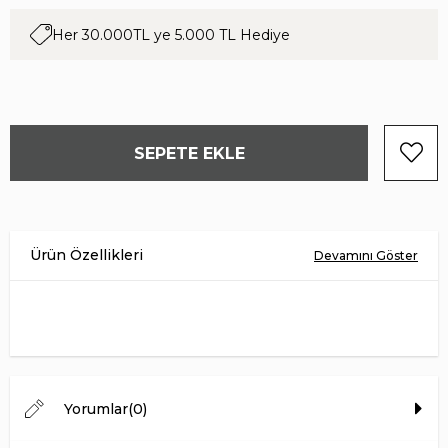
Her 30.000TL ye 5.000 TL Hediye
Ürün Malzemesi
HAKİKİ DERİ
İç Astar
TEKSTİL
Menşei
TÜRKİYE
Yorumlar
(0)