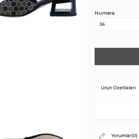
Numara
Ürün Malzemesi
İç Astar
Taban Malzemesi
Menşei
Topuk Yüksekliği
Yorumlar
(0)