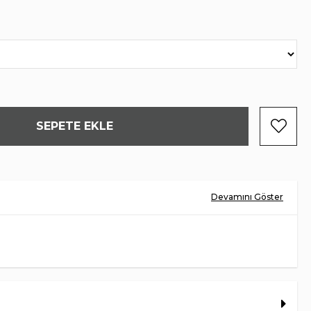
HAKİKİ DERİ
HAKİKİ DERİ
KÖSELE
TÜRKİYE
4 CM