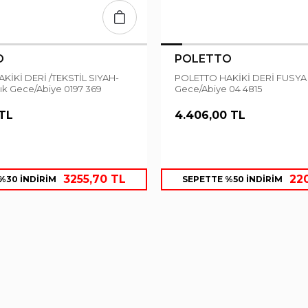
O
POLETTO
POLETTO HAKİKİ DERİ FUSYA Terlık
ık Gece/Abiye 0197 369
Gece/Abiye 04 4815
 TL
4.406,00 TL
3255,70 TL
22
%30 İNDİRİM
SEPETTE %50 İNDİRİM