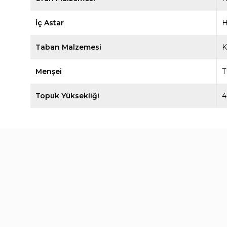
İç Astar
H
Taban Malzemesi
Menşei
T
Topuk Yüksekliği
4