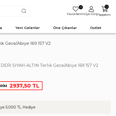
0
0
Favorilerim
Üye Girişi
Sepetim
a
Yeni Gelenler
Öne Çıkanlar
Outlet
k Gece/Abiye 169 157 V2
ERİ SIYAH-ALTIN Terlık Gece/Abiye 169 157 V2
2937,50 TL
İRİM
ye 5.000 TL Hediye