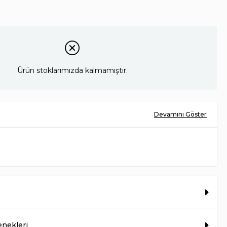
Ürün stoklarımızda kalmamıştır.
HAKİKİ DERİ
HAKİKİ DERİ
KÖSELE
TÜRKİYE
5 CM
nekleri