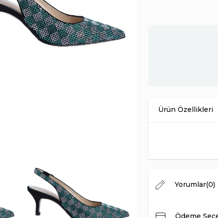
Ürün Malzemesi
İç Astar
Taban Malzemesi
Menşei
Topuk Yüksekliği
Yorumlar
(0)
Ödeme Seçe