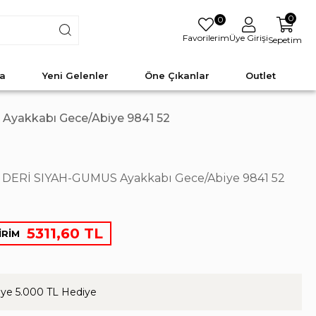
0
0
Favorilerim
Üye Girişi
Sepetim
a
Yeni Gelenler
Öne Çıkanlar
Outlet
yakkabı Gece/Abiye 9841 52
DERİ SIYAH-GUMUS Ayakkabı Gece/Abiye 9841 52
5311,60 TL
İRİM
ye 5.000 TL Hediye